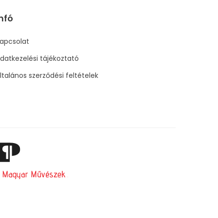
nfó
apcsolat
datkezelési tájékoztató
ltalános szerződési feltételek