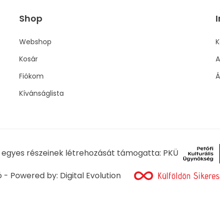
Shop
I
Webshop
K
Kosár
A
Fiókom
Á
Kívánságlista
l egyes részeinek létrehozását támogatta: PKÜ
ó - Powered by:
Digital Evolution