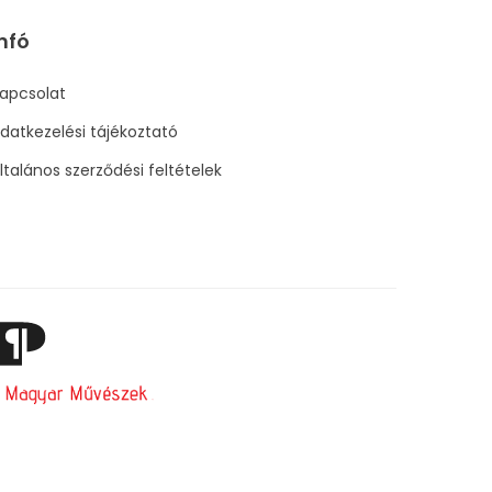
nfó
apcsolat
datkezelési tájékoztató
ltalános szerződési feltételek