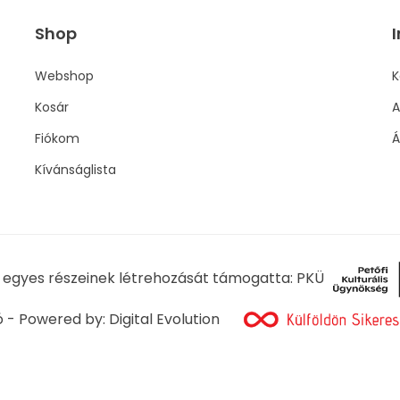
Shop
I
Webshop
K
Kosár
A
Fiókom
Á
Kívánságlista
l egyes részeinek létrehozását támogatta: PKÜ
ó - Powered by:
Digital Evolution