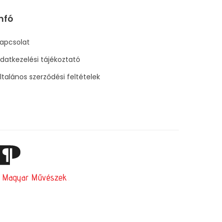
nfó
apcsolat
datkezelési tájékoztató
ltalános szerződési feltételek