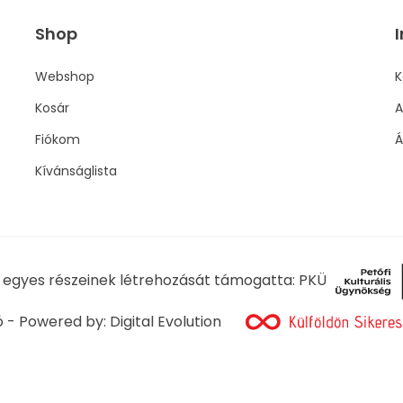
Shop
I
Webshop
K
Kosár
A
Fiókom
Á
Kívánságlista
l egyes részeinek létrehozását támogatta: PKÜ
ó - Powered by:
Digital Evolution