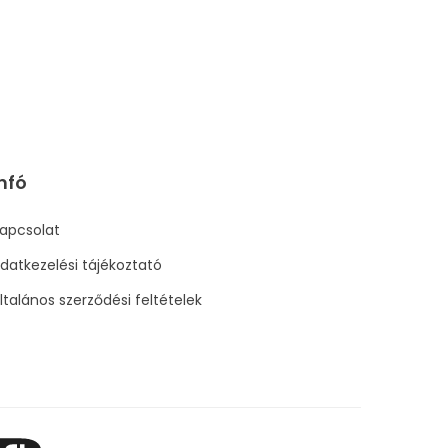
nfó
apcsolat
datkezelési tájékoztató
ltalános szerződési feltételek