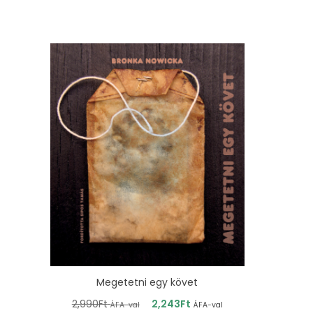
Megetetni egy követ
2,990
Ft
2,243
Ft
ÁFA-val
ÁFA-val