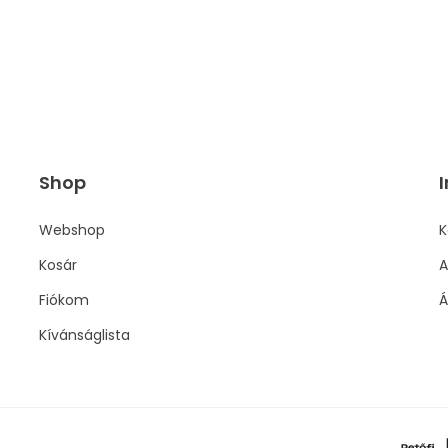
Shop
I
Webshop
K
Kosár
A
Fiókom
Á
Kívánságlista