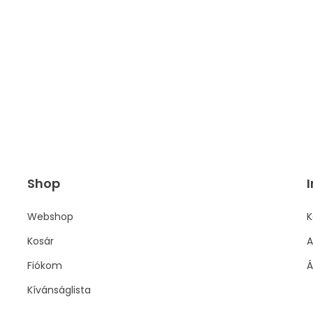
Shop
I
Webshop
K
Kosár
A
Fiókom
Á
Kívánságlista