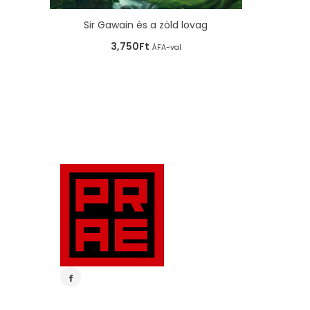
Sir Gawain és a zöld lovag
3,750
Ft
ÁFA-val