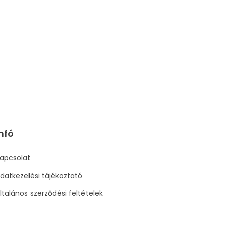
nfó
apcsolat
datkezelési tájékoztató
ltalános szerződési feltételek