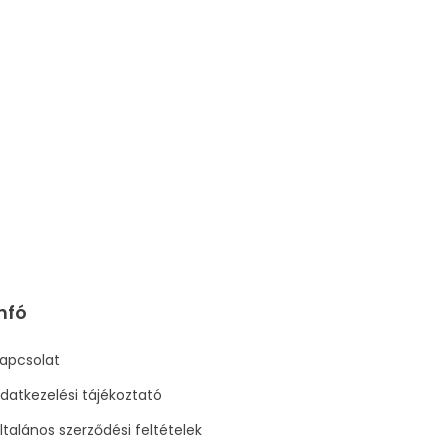
nfó
apcsolat
datkezelési tájékoztató
ltalános szerződési feltételek