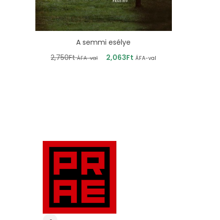
A semmi esélye
2,750
Ft
2,063
Ft
ÁFA-val
ÁFA-val