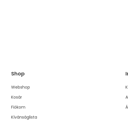
Shop
I
Webshop
K
Kosár
A
Fiókom
Á
Kívánságlista