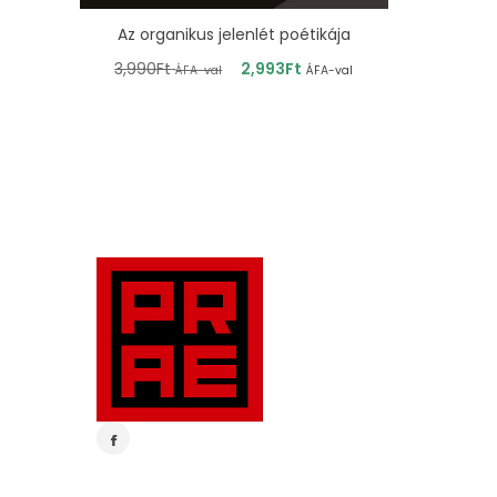
Az organikus jelenlét poétikája
3,990
Ft
2,993
Ft
ÁFA-val
ÁFA-val