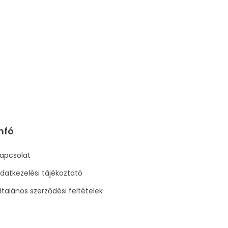
nfó
apcsolat
datkezelési tájékoztató
ltalános szerződési feltételek