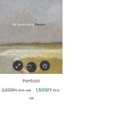
Pontozó
2,000
Ft
1,500
Ft
ÁFA-val
ÁFA-
val