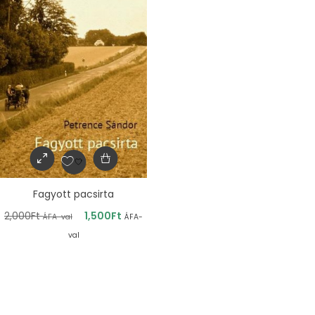
Fagyott pacsirta
2,000
Ft
1,500
Ft
ÁFA-val
ÁFA-
val