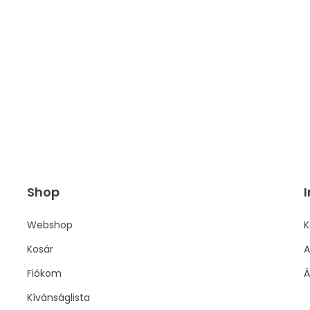
Shop
I
Webshop
K
Kosár
A
Fiókom
Á
Kívánságlista