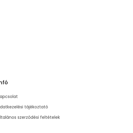
nfó
apcsolat
datkezelési tájékoztató
ltalános szerződési feltételek