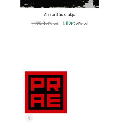
A szorítás alakja
1,490
Ft
1,118
Ft
ÁFA-val
ÁFA-val