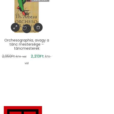
Orchesographia, avagy a
tánc mestersége –
táncmesterek
2,950
Ft
2,213
Ft
ÁFA-val
ÁFA-
val