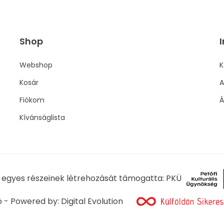
Shop
I
Webshop
K
Kosár
A
Fiókom
Á
Kívánságlista
l egyes részeinek létrehozását támogatta: PKÜ
ó - Powered by:
Digital Evolution