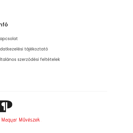
nfó
apcsolat
datkezelési tájékoztató
ltalános szerződési feltételek