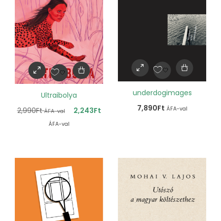
underdogimages
Ultraibolya
7,890
Ft
ÁFA-val
2,990
Ft
2,243
Ft
ÁFA-val
ÁFA-val