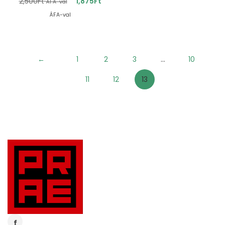
2,500
Ft
1,875
Ft
ÁFA-val
ÁFA-val
←
1
2
3
…
10
11
12
13