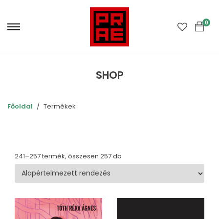
Primary
Menu
0
SHOP
Főoldal
Termékek
241–257 termék, összesen 257 db