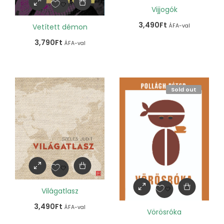
Vijjogók
3,490
Ft
ÁFA-val
Vetített démon
3,790
Ft
ÁFA-val
Sold out
Világatlasz
3,490
Ft
ÁFA-val
Vörösróka