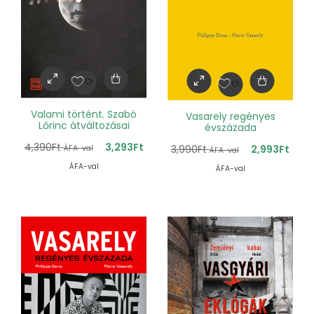
Valami történt. Szabó
Vasarely regényes
Lőrinc átváltozásai
évszázada
4,390
Ft
3,293
Ft
3,990
Ft
2,993
Ft
ÁFA-val
ÁFA-val
ÁFA-val
ÁFA-val