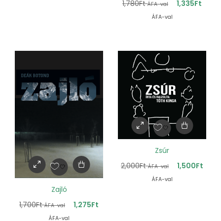
1,780
Ft
1,335
Ft
ÁFA-val
ÁFA-val
Zsúr
2,000
Ft
1,500
Ft
ÁFA-val
ÁFA-val
Zajló
1,700
Ft
1,275
Ft
ÁFA-val
ÁFA-val