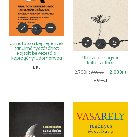
Útmutató a képregények
tanulmányozásához:
Rajzolt bevezető a
Utószó a magyar
képregénytudományba
költészethez
0
Ft
2,790
Ft
2,093
Ft
ÁFA-val
ÁFA-val