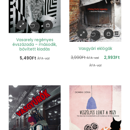
Vasarely regényes
évszázada – második,
Vasgyári eklógák
bővített kiadás
3,990
Ft
2,993
Ft
5,490
Ft
ÁFA-val
ÁFA-val
ÁFA-val