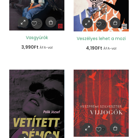
Vasgyúrók
Veszélyes lehet a mozi
3,990
Ft
4,190
Ft
ÁFA-val
ÁFA-val