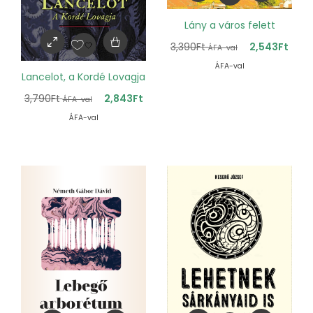
Lány a város felett
3,390
Ft
2,543
Ft
ÁFA-val
ÁFA-val
Lancelot, a Kordé Lovagja
3,790
Ft
2,843
Ft
ÁFA-val
ÁFA-val