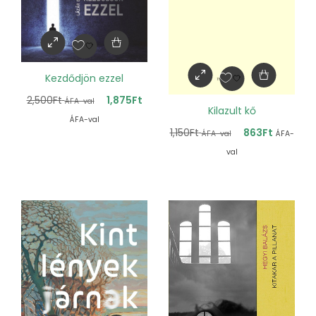
Kezdődjön ezzel
2,500
Ft
1,875
Ft
ÁFA-val
Kilazult kő
ÁFA-val
1,150
Ft
863
Ft
ÁFA-val
ÁFA-
val