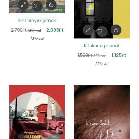
Kint lények járnak
2,790
Ft
2,093
Ft
ÁFA-val
ÁFA-val
Kitakar a pillanat
1,500
Ft
1,125
Ft
ÁFA-val
ÁFA-val