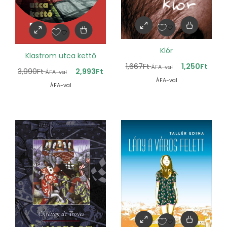
Klór
Klastrom utca kettő
1,667
Ft
1,250
Ft
ÁFA-val
3,990
Ft
2,993
Ft
ÁFA-val
ÁFA-val
ÁFA-val