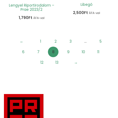
Libegő
Lengyel Riportirodalom –
Prae 2023/2
2,500
Ft
ÁFA-val
1,790
Ft
ÁFA-val
←
1
2
3
…
5
6
7
8
9
10
11
12
13
→