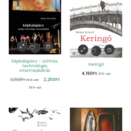
Képkalapács – színház,
Keringő
technológia,
intermedialitás
4,190
Ft
ÁFA-val
3,000
Ft
2,250
Ft
ÁFA-val
ÁFA-val