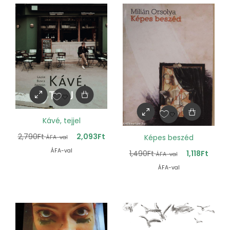
Kávé, tejjel
2,790
Ft
2,093
Ft
Képes beszéd
ÁFA-val
ÁFA-val
1,490
Ft
1,118
Ft
ÁFA-val
ÁFA-val