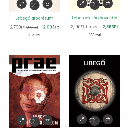
Lehetnek sárkányaid is
Lebegő arborétum
3,190
Ft
2,393
Ft
2,790
Ft
2,093
Ft
ÁFA-val
ÁFA-val
ÁFA-val
ÁFA-val