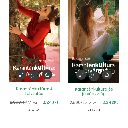
Karanténkultúra: A
Karanténkultúra és
folytatás
járványvilág
2,990
Ft
2,243
Ft
2,990
Ft
2,243
Ft
ÁFA-val
ÁFA-val
ÁFA-val
ÁFA-val