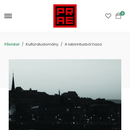
Primary
Menu
0
Főoldal
Kultúratudomány
A labirintusból haza