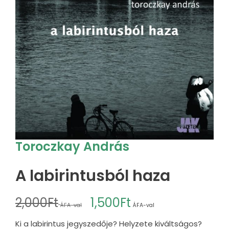
Toroczkay András
A labirintusból haza
2,000
Ft
1,500
Ft
ÁFA-val
ÁFA-val
Ki a labirintus jegyszedője? Helyzete kiváltságos?