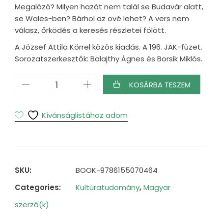
Megalázó? Milyen hazát nem talál se Budavár alatt,
se Wales-ben? Bárhol az övé lehet? A vers nem
válasz, őrködés a keresés részletei fölött.
A József Attila Körrel közös kiadás. A 196. JAK-füzet.
Sorozatszerkesztők: Balajthy Ágnes és Borsik Miklós.
A
KOSÁRBA TESZEM
labirintusból
haza
mennyiség
Kívánságlistához adom
SKU:
BOOK-9786155070464
Categories:
Kultúratudomány
,
Magyar
szerző(k)