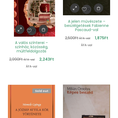
A jelen művészete –
beszélgetések Fabienne
Pascaud-val
2,500
Ft
1,875
Ft
ÁFA-val
A valós színterei –
ÁFA-val
színház, közösség,
múltfeldolgozás
2,990
Ft
2,243
Ft
ÁFA-val
ÁFA-val
Sold out