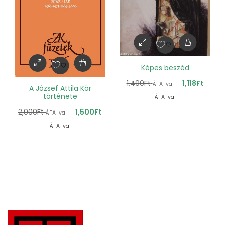
Képes beszéd
1,490
Ft
1,118
Ft
ÁFA-val
A József Attila Kör
története
ÁFA-val
2,000
Ft
1,500
Ft
ÁFA-val
ÁFA-val