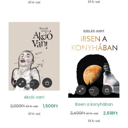
ÁFA-val
ÁFA-val
Akció van!
Ibsen a konyhában
2,000
Ft
1,500
Ft
ÁFA-val
3,490
Ft
2,618
Ft
ÁFA-val
ÁFA-val
ÁFA-val