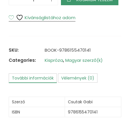
sárkánnyal
mennyiség
Kívánságlistához adom
SKU:
BOOK-9786155470141
Categories:
Kispróza
,
Magyar szerző(k)
További információk
Vélemények (0)
Szerző
Csutak Gabi
ISBN
9786155470141