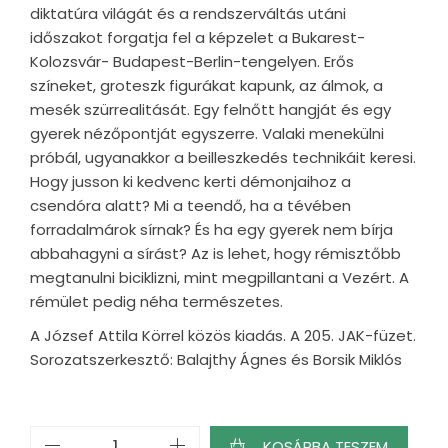
diktatúra világát és a rendszerváltás utáni
időszakot forgatja fel a képzelet a Bukarest-
Kolozsvár- Budapest-Berlin-tengelyen. Erős
színeket, groteszk figurákat kapunk, az álmok, a
mesék szürrealitását. Egy felnőtt hangját és egy
gyerek nézőpontját egyszerre. Valaki menekülni
próbál, ugyanakkor a beilleszkedés technikáit keresi.
Hogy jusson ki kedvenc kerti démonjaihoz a
csendóra alatt? Mi a teendő, ha a tévében
forradalmárok sírnak? És ha egy gyerek nem bírja
abbahagyni a sírást? Az is lehet, hogy rémisztőbb
megtanulni biciklizni, mint megpillantani a Vezért. A
rémület pedig néha természetes.
A József Attila Körrel közös kiadás. A 205. JAK-füzet.
Sorozatszerkesztő: Balajthy Ágnes és Borsik Miklós
Csendélet
KOSÁRBA TESZEM