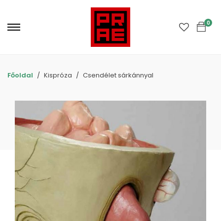
Primary
Menu
0
Főoldal
Kispróza
Csendélet sárkánnyal