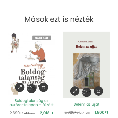
Mások ezt is nézték
Sold out
Boldogtalanság az
Belém az ujját
auróra-telepen – fűzött
2,000
Ft
1,500
Ft
2,690
Ft
2,018
Ft
ÁFA-val
ÁFA-val