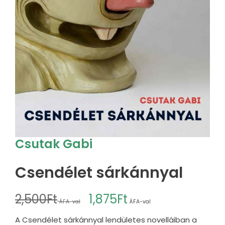
Csutak Gabi
Csendélet sárkánnyal
2,500
Ft
1,875
Ft
ÁFA-val
ÁFA-val
A Csendélet sárkánnyal lendületes novelláiban a