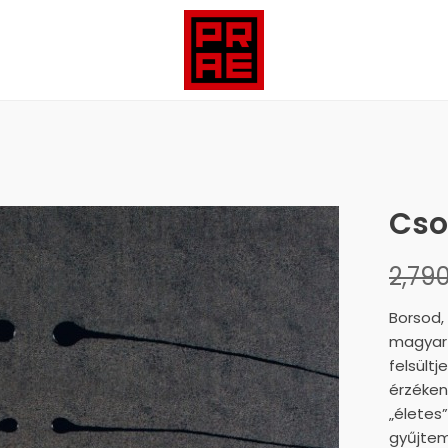
Cso
2,79
Borsod,
magyar 
felsültj
érzéken
„életes
gyűjtem