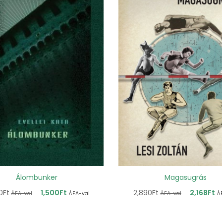
Álombunker
Magasugrás
0
Ft
1,500
Ft
2,890
Ft
2,168
Ft
ÁFA-val
ÁFA-val
ÁFA-val
Á