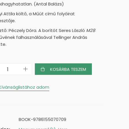
 kihagyhatatlan. (Antal Balázs)
 Attila költő, a Műút című folyóirat
esztője.
ztő: Péczely Dóra. A borítót Seres László
M28
vének falhasználásával Tellinger András
te.
j
KOSÁRBA TESZEM
ség
Kívánságlistához adom
BOOK-9786155070709