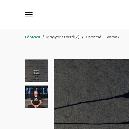
Primary
Menu
Főoldal
Magyar szerző(k)
Csonthéj – versek