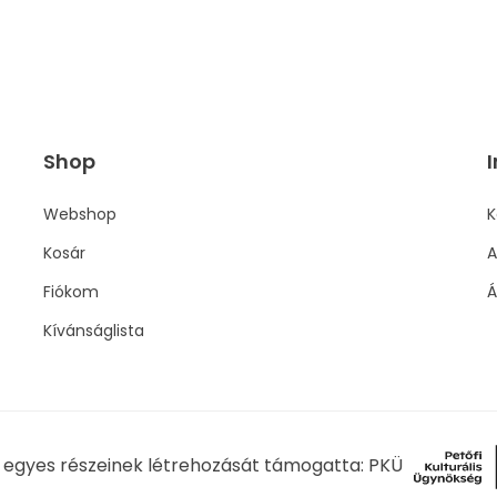
Shop
I
Webshop
K
Kosár
A
Fiókom
Á
Kívánságlista
l egyes részeinek létrehozását támogatta: PKÜ