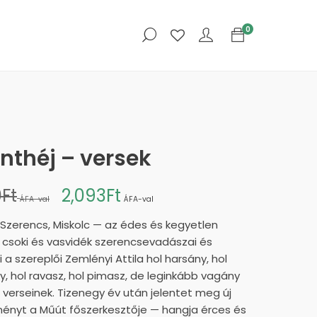
0
nthéj – versek
0
Ft
2,093
Ft
ÁFA-val
ÁFA-val
 Szerencs, Miskolc — az édes és kegyetlen
csoki és vasvidék szerencsevadászai és
ei a szereplői Zemlényi Attila hol harsány, hol
y, hol ravasz, hol pimasz, de leginkább vagány
” verseinek. Tizenegy év után jelentet meg új
ényt a Műút főszerkesztője — hangja érces és