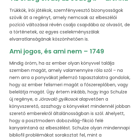
Trükkök, írói játékok, szemfényvesztő bizonyosságok
szövik át a regényt, amely nemcsak az elbeszélői
pozíció változásai révén csalja csapdába az olvasót, de
a történetek, az egyes cselekményszálak
elvarratlanságának köszönhetően is.
Ami jogos, és ami nem – 1749
Mindig öröm, ha az ember olyan könyvvel találja
szemben magát, amely valamennyire róla szól – na
nem arra a ponyvákat jellemző tapasztalatra gondolok,
hogy az ember felismeri magát a főszereplőben, vagy
belelátja magát. Úgy értem inkább, hogy Ingo Schulze
új regénye, a
Jóravaló gyilkosok
alapvetően a
könyvszerető, azazhogy a könyveket mindennél jobban
szerető emberekről általánosságban is szól. Ahelyett,
hogy a posztmodern dobozvilág-fikció felé
kanyarintaná az elbeszélést. Schulze olyan mindennapi
bibliofil problémákat sorakoztat fel, mint a