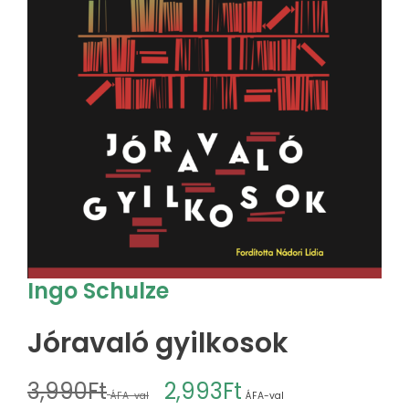
Ingo Schulze
Jóravaló gyilkosok
3,990
Ft
2,993
Ft
ÁFA-val
ÁFA-val