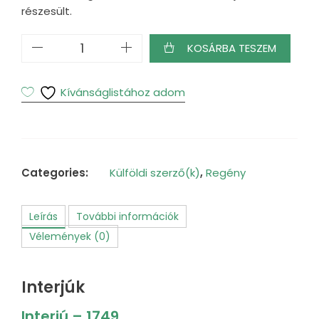
részesült.
Jóravaló
KOSÁRBA TESZEM
gyilkosok
mennyiség
Kívánságlistához adom
Categories:
Külföldi szerző(k)
,
Regény
Leírás
További információk
Vélemények (0)
Interjúk
Interjú – 1749