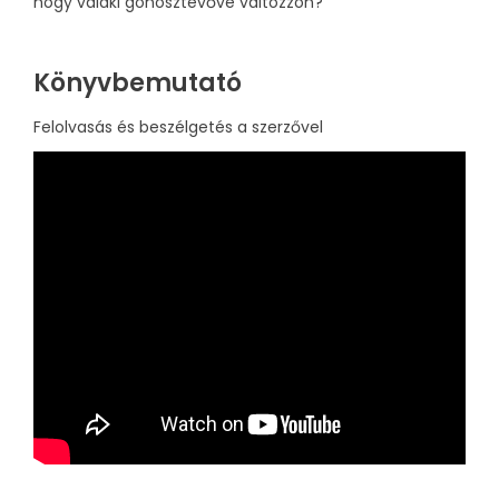
hogy valaki gonosztevővé változzon?
Könyvbemutató
Felolvasás és beszélgetés a szerzővel