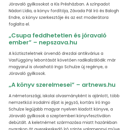
Jóravaló gyilkosokat a Kis Présházban. A színpadot
Nádori Lídia, a könyv fordítója, Závada Pál író és Balogh
Endre, a könyv szerkesztője és az est moderátora
foglalta el.
„Csupa feddhetetlen és jóravaló
ember” – nepszava.hu
A köztiszteletnek örvendő drezdai antikvárius a
Vasfüggöny lebontását követően radikalizálódik: már
magyarul is olvasható Ingo Schulze új regénye, a
Jóravaló gyilkosok.
„A könyv szerelmesei” – artnews.hu
A németországi, iskolai olvasmányként is ajánlott, több
nemzetközi irodalmi díjat is jegyző, kortárs író Ingo
Schulze legújabb magyar nyelven kiadott könyve, a
Jóravaló gyilkosok a szeptemberi könyvfesztiválon
debütált. A keletnémet származása miatt hazánkban
nyarakon át gyerekeskedő író szinte valamennyi műve