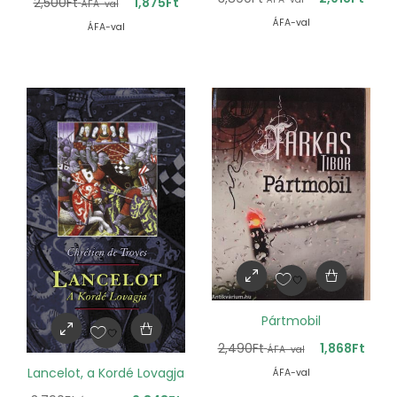
2,500
Ft
1,875
Ft
ÁFA-val
ÁFA-val
ÁFA-val
Pártmobil
2,490
Ft
1,868
Ft
ÁFA-val
Lancelot, a Kordé Lovagja
ÁFA-val