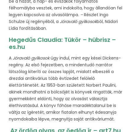
be a házat, a nap- és évszakok folyamatos
félhomályba vesztek, ami indokolta, hogy állandóan fel
legyen kapcsolva az olvasólámpa.
–
Részlet Ingo
Schulze új regényéből, a
Jóravaló gyilkosok
ból, Nádori
Lídia fordításában.
Hegedűs Claudia: Tükör – hübrisz –
es.hu
A
Jóravaló gyilkosok
úgy indul, mint egy kései Dickens-
regény. Az első fejezetben, a mindentudó narrátor
látszólag kiteríti az összes lapját, mialatt elbeszéli a
drezdai antikvárius több évtizedet felölelő
élettörténetét. Az 1953-ban született Norbert Paulini,
akinek mondhatni a bölcsőjét is könyvek ringatták, már
gyermekként eldönti, hogy az olvasást választja
élethivatásául. A könyv főhőse maradéktalanul be is
váltja az ígéretét, amikor fiatalon elhunyt édesanyja
nyomdokaiba lépve, megnyitja saját antikváriumát.
Az ördög olvas, az öedög ír – art7.hu