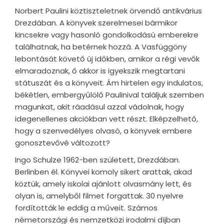
Norbert Paulini köztiszteletnek örvendő antikvárius
Drezdában. A könyvek szerelmesei bármikor
kincsekre vagy hasonló gondolkodású emberekre
találhatnak, ha betérnek hozzá. A Vasfüggöny
lebontását követő új időkben, amikor a régi vevők
elmaradoznak, ő akkor is igyekszik megtartani
státuszát és a könyveit. Ám hirtelen egy indulatos,
békétlen, embergyűlölő Paulinival találjuk szemben
magunkat, akit ráadásul azzal vádolnak, hogy
idegenellenes akciókban vett részt. Elképzelhető,
hogy a szenvedélyes olvasó, a könyvek embere
gonosztevővé változott?
Ingo Schulze 1962-ben született, Drezdában.
Berlinben él. Könyvei komoly sikert arattak, akad
köztük, amely iskolai ajánlott olvasmány lett, és
olyan is, amelyből filmet forgattak. 30 nyelvre
fordították le eddig a műveit. Számos
németországi és nemzetközi irodalmi díjban