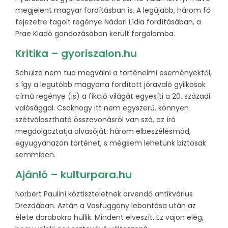
megjelent magyar fordításban is. A legújabb, három fő
fejezetre tagolt regénye Nádori Lídia fordításában, a
Prae Kiadó gondozásában került forgalomba.
Kritika – gyoriszalon.hu
Schulze nem tud megválni a történelmi eseményektől,
s így a legutóbb magyarra fordított jóravaló gyilkosok
című regénye (is) a fikció világát egyesíti a 20. századi
valósággal. Csakhogy itt nem egyszerű, könnyen
szétválasztható összevonásról van szó, az író
megdolgoztatja olvasóját: három elbeszélésmód,
egyugyanazon történet, s mégsem lehetünk biztosak
semmiben.
Ajánló – kulturpara.hu
Norbert Paulini köztiszteletnek örvendő antikvárius
Drezdában. Aztán a Vasfüggöny lebontása után az
élete darabokra hullik. Mindent elveszít. Ez vajon elég,