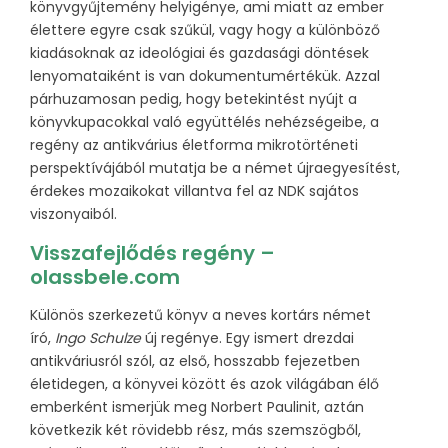
könyvgyűjtemény helyigénye, ami miatt az ember
élettere egyre csak szűkül, vagy hogy a különböző
kiadásoknak az ideológiai és gazdasági döntések
lenyomataiként is van dokumentumértékük. Azzal
párhuzamosan pedig, hogy betekintést nyújt a
könyvkupacokkal való együttélés nehézségeibe, a
regény az antikvárius életforma mikrotörténeti
perspektívájából mutatja be a német újraegyesítést,
érdekes mozaikokat villantva fel az NDK sajátos
viszonyaiból.
Visszafejlődés regény –
olassbele.com
Különös szerkezetű könyv a neves kortárs német
író,
Ingo Schulze
új regénye. Egy ismert drezdai
antikváriusról szól, az első, hosszabb fejezetben
életidegen, a könyvei között és azok világában élő
emberként ismerjük meg Norbert Paulinit, aztán
következik két rövidebb rész, más szemszögből,