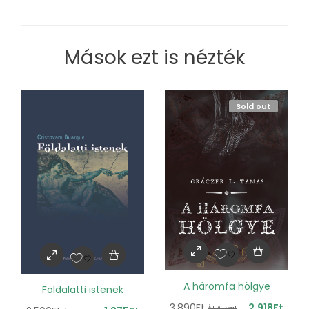
Mások ezt is nézték
Sold out
A háromfa hölgye
Földalatti istenek
3,890
Ft
2,918
Ft
ÁFA-val