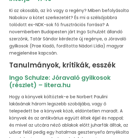
Ki az okosabb, az író vagy a regény? Miben befolyásolta
Nabokov a kötet szerkezetét? És mi a szélsőjobbra
tolódott ex-NDK-sok fő frusztrációs forrása? A
novemberben Budapesten járt Ingo Schulzét állandó
szerzőnk, Tatár Sándor kérdezte új regénye, a Jóravaló
gyilkosok (Prae Kiadó, fordította Nádori Lídia) magyar
megjelenése kapcsán.
Tanulmányok, kritikák, esszék
Ingo Schulze: Jóravaló gyilkosok
(részlet) – litera.hu
Hogy a könyvek költöztek-e be Norbert Paulini
lakásának három legszebb szobájába, vagy ő
telepedett be a könyvek közé, eldöntetlen maradt. A
könyvek és az antikvárius együtt éltek éjjel és nappal;
és mivel az utcára néző ablakok előtt juharfák álltak, az
udvar felől pedig egy hatalmas gesztenyefa árnyékolta