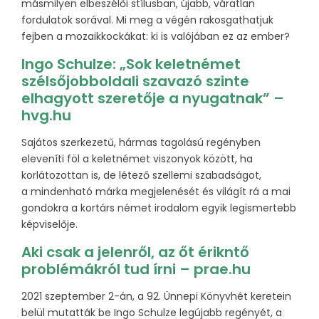
másmilyen elbeszélői stílusban, újabb, váratlan
fordulatok sorával. Mi meg a végén rakosgathatjuk
fejben a mozaikkockákat: ki is valójában ez az ember?
Ingo Schulze: „Sok keletnémet
szélsőjobboldali szavazó szinte
elhagyott szeretője a nyugatnak” –
hvg.hu
Sajátos szerkezetű, hármas tagolású regényben
eleveníti föl a keletnémet viszonyok között, ha
korlátozottan is, de létező szellemi szabadságot,
a mindenható márka megjelenését és világít rá a mai
gondokra a kortárs német irodalom egyik legismertebb
képviselője.
Aki csak a jelenről, az őt érikntő
problémákról tud írni – prae.hu
2021 szeptember 2-án, a 92. Ünnepi Könyvhét keretein
belül mutatták be Ingo Schulze legújabb regényét, a