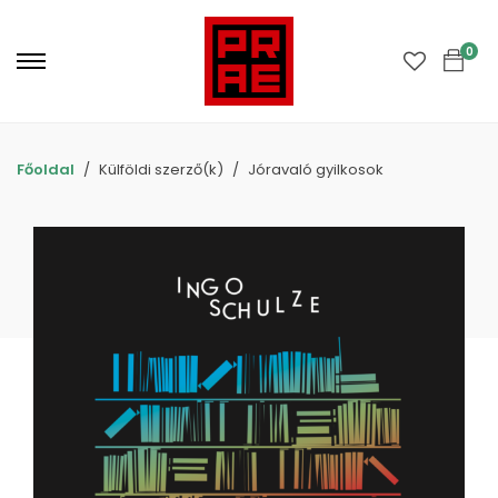
Primary
Menu
0
Főoldal
Külföldi szerző(k)
Jóravaló gyilkosok