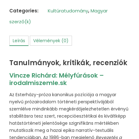
Esterházy
Péterről
Categories:
Kultúratudomány
,
Magyar
mennyiség
szerző(k)
Leírás
Vélemények (0)
Tanulmányok, kritikák, recenziók
Vincze Richárd: Mélyfúrások –
irodalmiszemle.sk
Az Esterházy-próza kanonikus pozíciója a magyar
nyelvű prózairodalom történeti perspektívájából
szemlélve mindinkább megkérdőjelezhetetlen érvényű
stabilitásra tesz szert, recepcióesztétikai és kiváltképp
hatástörténeti jelentősége szignifikáns mértékben
mutatkozik meg a hazai epika narratív-textuális
tendenciáiban. Az 1986-ban megjelenő
Bevezetés a