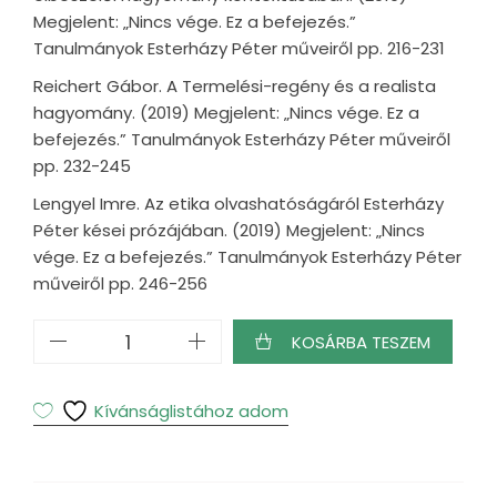
Megjelent: „Nincs vége. Ez a befejezés.”
Tanulmányok Esterházy Péter műveiről pp. 216-231
Reichert Gábor. A Termelési-regény és a realista
hagyomány. (2019) Megjelent: „Nincs vége. Ez a
befejezés.” Tanulmányok Esterházy Péter műveiről
pp. 232-245
Lengyel Imre. Az etika olvashatóságáról Esterházy
Péter kései prózájában. (2019) Megjelent: „Nincs
vége. Ez a befejezés.” Tanulmányok Esterházy Péter
műveiről pp. 246-256
„nincs
KOSÁRBA TESZEM
vége.
Ez
a
Kívánságlistához adom
befejezés”
–
Tanulmányok