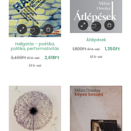
Átlépések
Hallgatás – poétika,
politika, performativitás
1,800
Ft
1,350
Ft
ÁFA-val
ÁFA-val
3,490
Ft
2,618
Ft
ÁFA-val
ÁFA-val