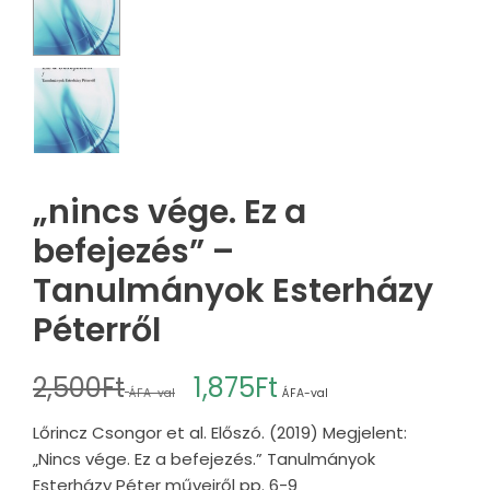
„nincs vége. Ez a
befejezés” –
Tanulmányok Esterházy
Péterről
2,500
Ft
1,875
Ft
ÁFA-val
ÁFA-val
Lőrincz Csongor et al. Előszó. (2019) Megjelent:
„Nincs vége. Ez a befejezés.” Tanulmányok
Esterházy Péter műveiről pp. 6-9