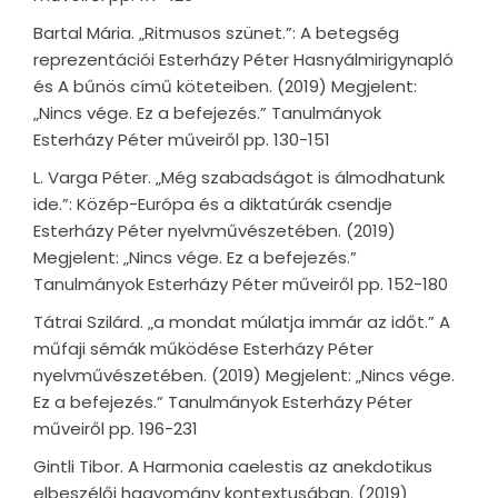
Bartal Mária. „Ritmusos szünet.”: A betegség
reprezentációi Esterházy Péter Hasnyálmirigynapló
és A bűnös című köteteiben. (2019) Megjelent:
„Nincs vége. Ez a befejezés.” Tanulmányok
Esterházy Péter műveiről pp. 130-151
L. Varga Péter. „Még szabadságot is álmodhatunk
ide.”: Közép-Európa és a diktatúrák csendje
Esterházy Péter nyelvművészetében. (2019)
Megjelent: „Nincs vége. Ez a befejezés.”
Tanulmányok Esterházy Péter műveiről pp. 152-180
Tátrai Szilárd. „a mondat múlatja immár az időt.” A
műfaji sémák működése Esterházy Péter
nyelvművészetében. (2019) Megjelent: „Nincs vége.
Ez a befejezés.” Tanulmányok Esterházy Péter
műveiről pp. 196-231
Gintli Tibor. A Harmonia caelestis az anekdotikus
elbeszélői hagyomány kontextusában. (2019)