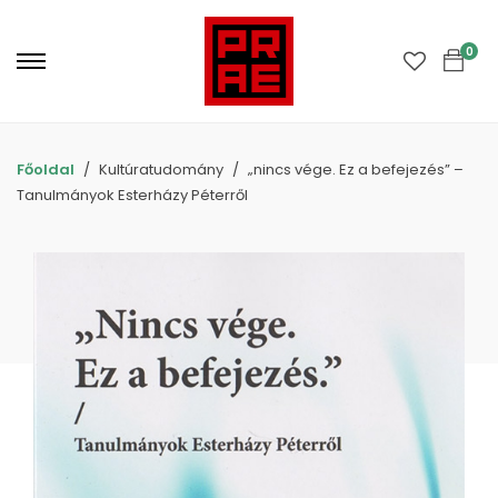
Primary
Menu
0
Főoldal
Kultúratudomány
„nincs vége. Ez a befejezés” –
Tanulmányok Esterházy Péterről