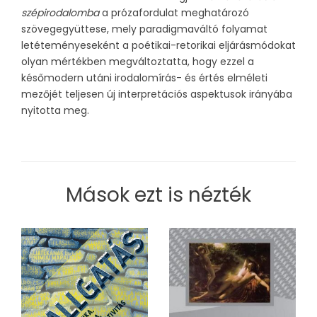
szépirodalomba
a prózafordulat meghatározó
szövegegyüttese, mely paradigmaváltó folyamat
letéteményeseként a poétikai-retorikai eljárásmódokat
olyan mértékben megváltoztatta, hogy ezzel a
későmodern utáni irodalomírás- és értés elméleti
mezőjét teljesen új interpretációs aspektusok irányába
nyitotta meg.
Mások ezt is nézték