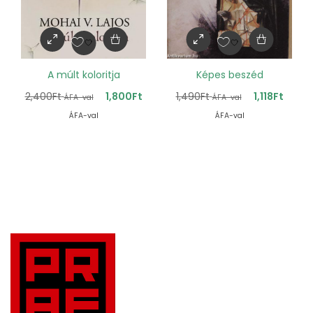
A múlt koloritja
Képes beszéd
2,400
Ft
1,800
Ft
1,490
Ft
1,118
Ft
ÁFA-val
ÁFA-val
ÁFA-val
ÁFA-val