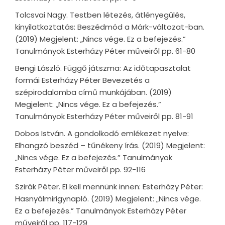
Tolcsvai Nagy. Testben létezés, átlényegülés,
kinyilatkoztatás: Beszédmód a Márk-változat-ban.
(2019) Megjelent: „Nincs vége. Ez a befejezés.”
Tanulmányok Esterházy Péter műveiről pp. 61-80
Bengi László. Függő játszma: Az időtapasztalat
formái Esterházy Péter Bevezetés a
szépirodalomba című munkájában. (2019)
Megjelent: „Nincs vége. Ez a befejezés.”
Tanulmányok Esterházy Péter műveiről pp. 81-91
Dobos István. A gondolkodó emlékezet nyelve:
Elhangzó beszéd – tűnékeny írás. (2019) Megjelent:
„Nincs vége. Ez a befejezés.” Tanulmányok
Esterházy Péter műveiről pp. 92-116
Szirák Péter. El kell mennünk innen: Esterházy Péter:
Hasnyálmirigynapló. (2019) Megjelent: „Nincs vége.
Ez a befejezés.” Tanulmányok Esterházy Péter
műveiről pp. 117-129