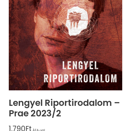
Lengyel Riportirodalom –
Prae 2023/2
1,790
Ft
ÁFA-val