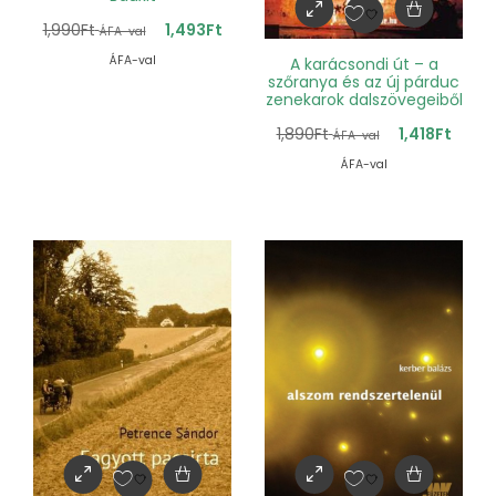
1,990
Ft
1,493
Ft
ÁFA-val
ÁFA-val
A karácsondi út – a
szőranya és az új párduc
zenekarok dalszövegeiből
1,890
Ft
1,418
Ft
ÁFA-val
ÁFA-val