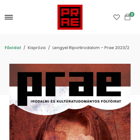
Primary
Menu
0
Főoldal
Kispróza
Lengyel Riportirodalom – Prae 2023/2