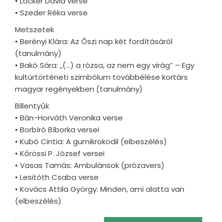
• Locker Dávid verse
• Szeder Réka verse
Metszetek
• Berényi Klára: Az Őszi nap két fordításáról
(tanulmány)
• Bakó Sára: „(…) a rózsa, az nem egy virág” – Egy
kultúrtörténeti szimbólum továbbélése kortárs
magyar regényekben (tanulmány)
Billentyűk
• Bán-Horváth Veronika verse
• Borbíró Bíborka versei
• Kubó Cintia: A gumikrokodil (elbeszélés)
• Kőrössi P. József versei
• Vasas Tamás: Ambulánsok (prózavers)
• Lesitóth Csaba verse
• Kovács Attila György: Minden, ami alatta van
(elbeszélés)