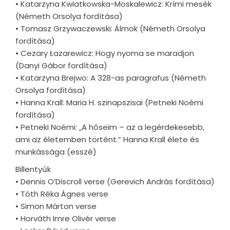
• Katarzyna Kwiatkowska-Moskalewicz: Krími mesék
(Németh Orsolya fordítása)
• Tomasz Grzywaczewski: Álmok (Németh Orsolya
fordítása)
• Cezary Łazarewicz: Hogy nyoma se maradjon
(Danyi Gábor fordítása)
• Katarzyna Brejwo: A 328-as paragrafus (Németh
Orsolya fordítása)
• Hanna Krall: Maria H. szinapszisai (Petneki Noémi
fordítása)
• Petneki Noémi: „A hőseim – az a legérdekesebb,
ami az életemben történt.” Hanna Krall élete és
munkássága (esszé)
Billentyűk
• Dennis O’Discroll verse (Gerevich András fordítása)
• Tóth Réka Ágnes verse
• Simon Márton verse
• Horváth Imre Olivér verse