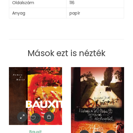
Oldalszám
116
Anyag
papír
Mások ezt is nézték
Bauxit