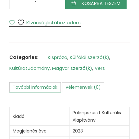
Lengyel
KOSÁRBA TESZEM
Riportirodalom
-
Prae
Kívánságlistához adom
2023/2
mennyiség
Categories:
Kispróza
,
Külföldi szerző(k)
,
Kultúratudomány
,
Magyar szerző(k)
,
Vers
További információk
Vélemények (0)
Palimpszeszt Kulturális
Kiadó
Alapítvány
Megjelenés éve
2023