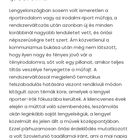
Lengyelországban sosem volt ismeretlen a
riportirodalom vagy az irodalmi riport műfaja, a
rendszerváltozás után azonban új és minden
korábbinál nagyobb lendületet vett, és óriási
népszerűségre tett szert. Ám közvetlenül a
kommunizmus bukása után még nem látszott,
hogy ilyen nagy és fényes jövő vár a
tényirodalomra, sőt volt egy pillanat, amikor teljes
tiltás veszélye fenyegette a műfajt. A
rendszerváltással megjelenő tematikus
felszabadulás hatására viszont rendkívüli módon
kitágult azon témák köre, amelyek a lengyel
riporter-írók fókuszába kerültek. A kilencvenes évek
elején a múlttal való szembenézés, leszámolás
okán leginkább saját lengyelségük, a lengyel
közelmúlt és jelen állt a művek középpontjában.
Ezzel párhuzamosan óriási érdeklődés mutatkozott
a volt Szovjetunió tagállamai iránt, ami a mai napig