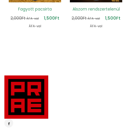
Fagyott pacsirta
Alszom rendszertelenül
2,000
Ft
1,500
Ft
2,000
Ft
1,500
Ft
ÁFA-val
ÁFA-val
ÁFA-val
ÁFA-val