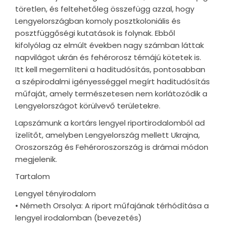
töretlen, és feltehetőleg összefügg azzal, hogy
Lengyelországban komoly posztkoloniális és
posztfüggőségi kutatások is folynak. Ebből
kifolyólag az elmúlt években nagy számban láttak
napvilágot ukrán és fehérorosz témájú kötetek is.
Itt kell megemlíteni a haditudósítás, pontosabban
a szépirodalmi igényességgel megírt haditudósítás
műfaját, amely természetesen nem korlátozódik a
Lengyelországot körülvevő területekre.
Lapszámunk a kortárs lengyel riportirodalomból ad
ízelítőt, amelyben Lengyelország mellett Ukrajna,
Oroszország és Fehéroroszország is drámai módon
megjelenik.
Tartalom
Lengyel tényirodalom
• Németh Orsolya: A riport műfajának térhódítása a
lengyel irodalomban (bevezetés)