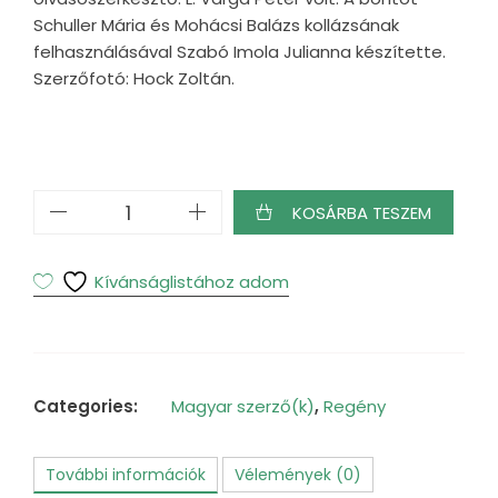
Schuller Mária és Mohácsi Balázs kollázsának
felhasználásával Szabó Imola Julianna készítette.
Szerzőfotó: Hock Zoltán.
Újabb
KOSÁRBA TESZEM
narancsok
gurulnak
el
Kívánságlistához adom
mennyiség
Categories:
Magyar szerző(k)
,
Regény
További információk
Vélemények (0)