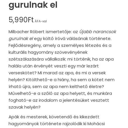
gurulnak el
5,990
Ft
ÁFA-val
Milbacher Róbert ismertetője: az
Újabb narancsok
gurulnak el
egy költő íróvá válásának története.
Fejlődésregény, amely a személyes létezés és a
kulturális hagyomány szövevényének
szétszálazására vállalkozik: mi történik, ha az apa
halála után érvényét veszti egy már lezárt
verseskötet? Mi marad az apa, és mi a versek
helyén? Kitölthető-e a hiány, ha sem a kötet nem
írható újra, sem az apa nem kelthető életre?
Művelhető-e a szőlő az apa helyett, és munkára
fogható-e az irodalom a jelentésüket vesztett
szavak helyén?
Apák és mesterek, követendő és kikezdett
hagyományok története rajzolódik ki Mohácsi