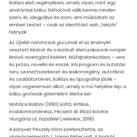
Balázs első regényében, amely olyan, mint egy
anatómiai bábu: láthatóvá válik benne minden
szerv, ér, idegpálya és izom, ami működteti az
emberi testet – csak az identitást adó „felszín”
hiányzik.
Az
Újabb narancsok gurulnak el
az érvényét
vesztett kézirat és a lezárult életszakaszok romjain
kinövő avantgárd kísérlet. Műfajtalankodása – vers
és próza, novella és esszé, írói program és kutatási
terv, szonettszerkezet és lexikonregény, autofikció
és családtörténet, kollázs és tipográfiai játék –
olyan organizmust alkot, amely a mű helyébe lép: a
bábu groteszk gólemként életre kel.
Mohácsi Balázs (1990) költő, kritikus,
irodalomtörténész, Pécsett él. Előző kötete:
Hungária út, hazafelé
(Jelenkor, 2018)
A könyvet Péczely Dóra szerkesztette, az
olvasószerkesztő: L. Varga Péter volt. A borítót