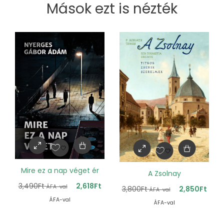
Mások ezt is nézték
Mire ez a nap véget ér
A Zsolnay
3,490
Ft
2,618
Ft
ÁFA-val
3,800
Ft
2,850
Ft
ÁFA-val
ÁFA-val
ÁFA-val