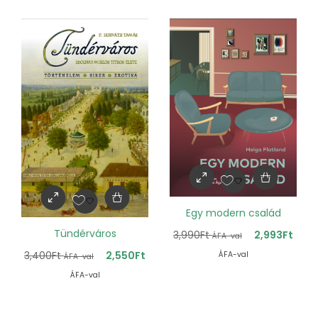
Egy modern család
Tündérváros
3,990
Ft
2,993
Ft
ÁFA-val
3,400
Ft
2,550
Ft
ÁFA-val
ÁFA-val
ÁFA-val