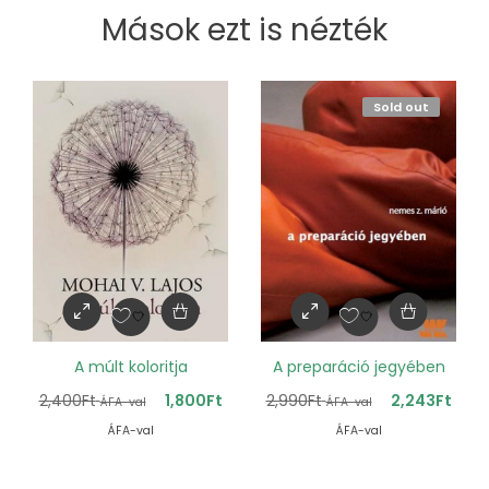
Mások ezt is nézték
Sold out
A múlt koloritja
A preparáció jegyében
2,400
Ft
1,800
Ft
2,990
Ft
2,243
Ft
ÁFA-val
ÁFA-val
ÁFA-val
ÁFA-val