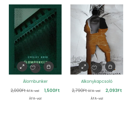
Álombunker
Alkonykapcsoló
2,000
Ft
1,500
Ft
2,790
Ft
2,093
Ft
ÁFA-val
ÁFA-val
ÁFA-val
ÁFA-val