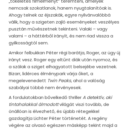
„tökéletes filmélményt” teremteni, amelyek
nemcsak szokatlanok, hanem nyugtalanítóak is.
Ahogy telnek az éjszakák, egyre nyilvánvalóbbá
válik, hogy a szigeten zajló eseményeket veszélyes
pusztán művészetnek tekinteni. Valaki – vagy
valami – a háttérből irányít, és nem riad vissza a
gyilkosságtól sem.
Amikor felbukkan Péter régi barátja, Roger, az ügy új
irányt vesz. Roger egy eltűnt diák után nyomoz, és
a szálak a sziget elhagyatott belsejébe vezetnek.
Bizarr, lidérces élménypark várja őket, a
megelevenedett
Twin Peaks
, ahol a valóság
szabályai többé nem érvényesek.
A fordulatokban bővelkedő thriller
A detektív, aki
tintahalakkal álmodott
világát viszi tovább, de
önállóan is élvezhető, és újabb rétegekkel
gazdagítja Lichter Péter történetét. A regény
végére az olvasó egészen másképp tekint majd a