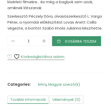
kísérleti filmekre… és még a baglyok sem azok,
amiknek látszanak.
Szerkesztő Péczely Dóra, olvasószerkesztő L. Varga
Péter, a nyomdai előkészítést Lovas Anett Csilla
végezte, a borítót Szabó Imola Julianna készítette.
A
KOSÁRBA TESZEM
detektív,
aki
baglyokat
Kívánságlistához adom
filmezett
mennyiség
Categories:
krimi
,
Magyar szerző(k)
További információk
Vélemények (0)