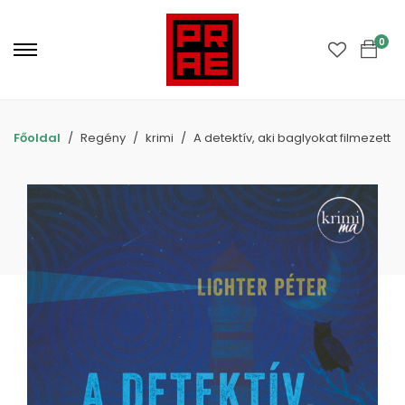
Primary
Menu
0
Főoldal
Regény
krimi
A detektív, aki baglyokat filmezett