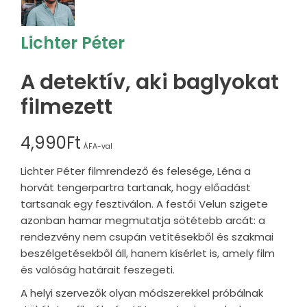
Lichter Péter
A detektív, aki baglyokat
filmezett
4,990
Ft
ÁFA-val
Lichter Péter filmrendező és felesége, Léna a
horvát tengerpartra tartanak, hogy előadást
tartsanak egy fesztiválon. A festői Velun szigete
azonban hamar megmutatja sötétebb arcát: a
rendezvény nem csupán vetítésekből és szakmai
beszélgetésekből áll, hanem kísérlet is, amely film
és valóság határait feszegeti.
A helyi szervezők olyan módszerekkel próbálnak