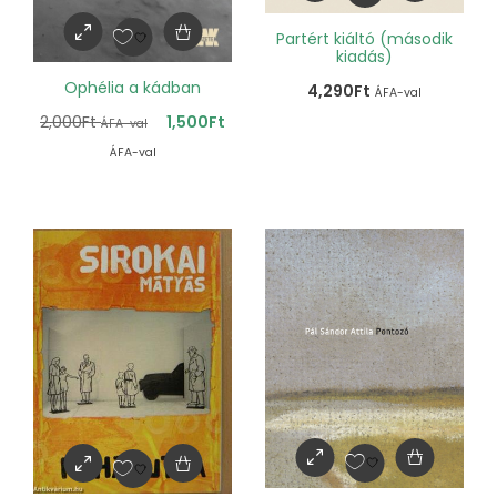
Partért kiáltó (második
kiadás)
Ophélia a kádban
4,290
Ft
ÁFA-val
2,000
Ft
1,500
Ft
ÁFA-val
ÁFA-val