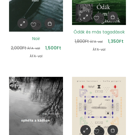
Ódák és más tagadások
Noir
1,800
Ft
1,350
Ft
ÁFA-val
2,000
Ft
1,500
Ft
ÁFA-val
ÁFA-val
ÁFA-val