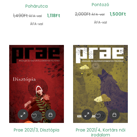
Pontozó
Pohárutca
2,000
Ft
1,500
Ft
ÁFA-val
1,490
Ft
1,118
Ft
ÁFA-val
ÁFA-val
ÁFA-val
Prae 2021/3, Disztópia
Prae 2021/4, Kortárs női
irodalom