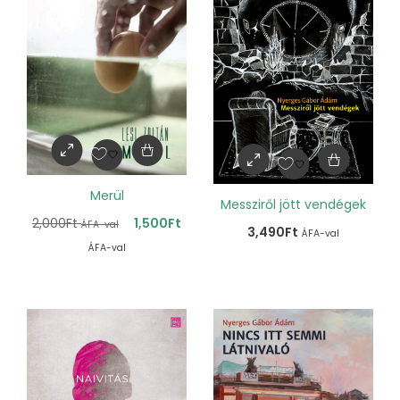
Merül
Messziről jött vendégek
2,000
Ft
1,500
Ft
ÁFA-val
3,490
Ft
ÁFA-val
ÁFA-val