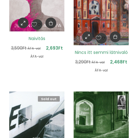
Naivitás
3,590
Ft
2,693
Ft
ÁFA-val
Nincs itt semmi látnivaló
ÁFA-val
3,290
Ft
2,468
Ft
ÁFA-val
ÁFA-val
Sold out