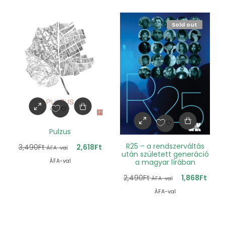
Sold out
Pulzus
R25 – a rendszerváltás
3,490
Ft
2,618
Ft
ÁFA-val
után született generáció
a magyar lírában
ÁFA-val
2,490
Ft
1,868
Ft
ÁFA-val
ÁFA-val