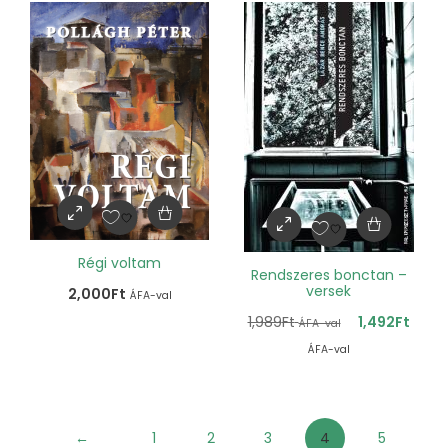
Régi voltam
Rendszeres bonctan –
versek
2,000
Ft
ÁFA-val
1,989
Ft
1,492
Ft
ÁFA-val
ÁFA-val
←
1
2
3
4
5