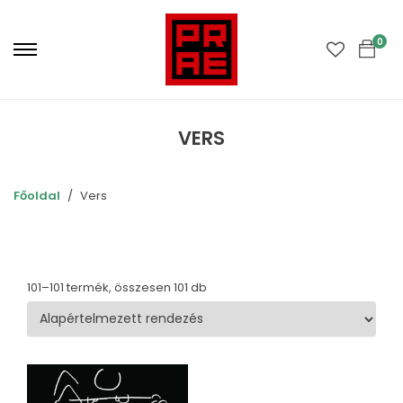
Primary
Menu
0
VERS
Főoldal
Vers
101–101 termék, összesen 101 db