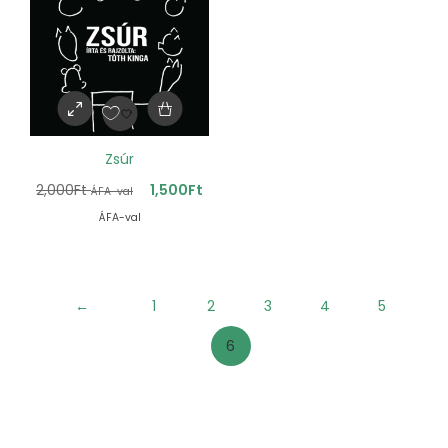
Zsúr
2,000
Ft
1,500
Ft
ÁFA-val
ÁFA-val
←
1
2
3
4
5
6