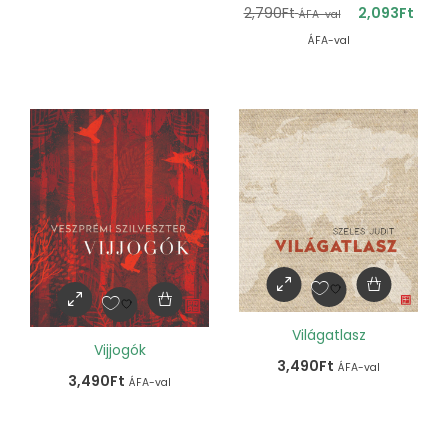
2,790
Ft
2,093
Ft
ÁFA-val
ÁFA-val
Világatlasz
Vijjogók
3,490
Ft
ÁFA-val
3,490
Ft
ÁFA-val