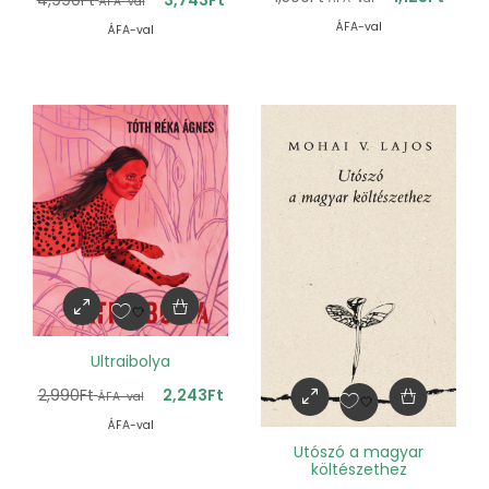
ÁFA-val
ÁFA-val
ÁFA-val
Ultraibolya
2,990
Ft
2,243
Ft
ÁFA-val
ÁFA-val
Utószó a magyar
költészethez