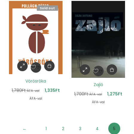
Sold out
Vörösróka
Zajló
1,780
Ft
1,335
Ft
ÁFA-val
1,700
Ft
1,275
Ft
ÁFA-val
ÁFA-val
ÁFA-val
←
1
2
3
4
5