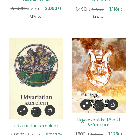
2,790
Ft
2,093
Ft
1,490
Ft
1,118
Ft
ÁFA-val
ÁFA-val
ÁFA-val
ÁFA-val
Ügyvezető költő a 21.
Században
Udvariatlan szerelem
1,500
Ft
1,125
Ft
4,990
Ft
3,743
Ft
ÁFA-val