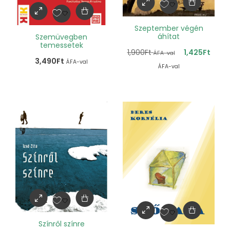
Szeptember végén
áhítat
Szemüvegben
temessetek
1,900
Ft
1,425
Ft
ÁFA-val
3,490
Ft
ÁFA-val
ÁFA-val
Színről színre