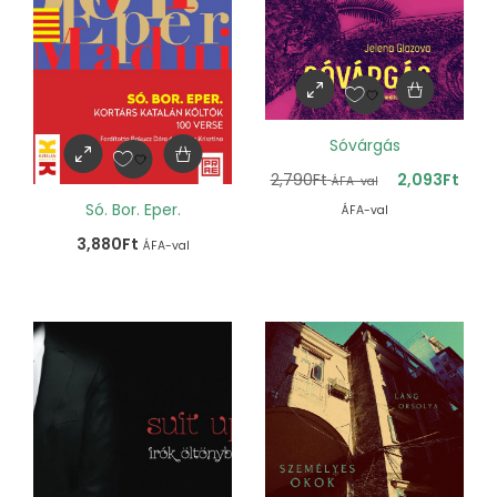
Sóvárgás
2,790
Ft
2,093
Ft
ÁFA-val
Só. Bor. Eper.
ÁFA-val
3,880
Ft
ÁFA-val