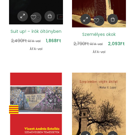
Suit up! – írók öltönyben
Személyes okok
2,490
Ft
1,868
Ft
ÁFA-val
2,790
Ft
2,093
Ft
ÁFA-val
ÁFA-val
ÁFA-val