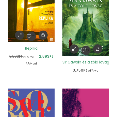
Replika
3,590
Ft
2,693
Ft
ÁFA-val
Sir Gawain és a zöld lovag
ÁFA-val
3,750
Ft
ÁFA-val