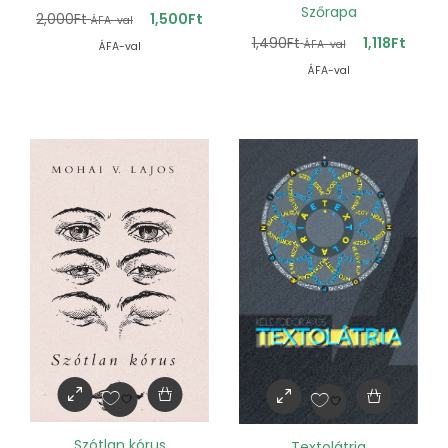
Szőrapa
2,000
Ft
1,500
Ft
ÁFA-val
1,490
Ft
1,118
Ft
ÁFA-val
ÁFA-val
ÁFA-val
Szótlan kórus
Textolátria