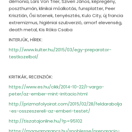
démonia, Lars Von Trier, Sziveri János, képregény,
poszthumán, klinikai műalkotás, funsplatter, Peer
Krisztián, Ősi Istenek, tenyésztés, Kulo City, új francia
extremizmus, higiéniai szubverzió, amorf elevenség,
death metal, Kis Róka Csaba
INTERJÚK, HÍREK:
http://www.kulter.hu/2015/03/egy-preparator-
testkozelbol/
KRITIKÁK, RECENZIÓK:
https://www.es.hu/cikk/2014-10-22/l-varga-
peter/az-ember-mint-irritacio.html
http://prizmafolyoirat.com/2015/02/28/feldarabolja
-es-osszeszereli-az-emberi-testet/
http://tiszatajonline.hu/?p=95102
https://magyarnarancs.hu/snoblesse/preparacio-