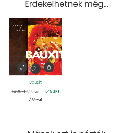
Érdekelhetnek még…
Bauxit
1,990
Ft
1,493
Ft
ÁFA-val
ÁFA-val