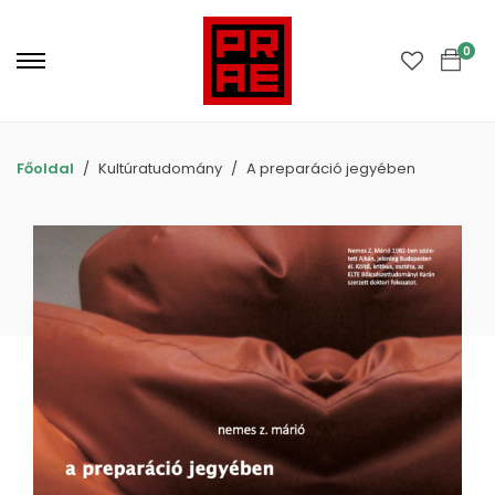
Primary
Menu
0
Főoldal
Kultúratudomány
A preparáció jegyében