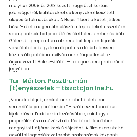
melyhez 2008 és 2013 között nagyrészt kortárs
jelenségekről, kiállításokról és könyvekről készített
alapos értelmezéseket. A Hajas Tibort a kötet „titkos
hőse”-ként megemlítő előszó a fejezeteket összefűző
szempontnak tartja az élő és élettelen, ember és báb,
Gólem és preparátum átmeneteit képező figurák
vizsgálatát a kegyelmi állapot és a kísértetiesség
köztes állapotában, nyilván nem függetlenül az
úgynevezett Holmi-vitától — az agambeni profanáció
jegyében.
Turi Márton: Poszthumán
(t)enyészetek – tiszatajonline.hu
„Vannak dolgok, amiket nem lehet beletenni
semmiféle preparátumba.” – szól a szenten­ciózus
kijelentés a Taxidermia lezárásában, mintegy a
preparálás és a művészi alkotás között korábban
megnyitott átjárás konklúziójaként. A film ezen utolsó,
egyúttal legemlékezetesebb szakaszának központi