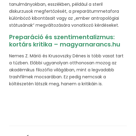
tanulmányokban, esszékben, például a steril
diskurzusok megfertőzését, a preparátummetafora
különböző kibontásait vagy az „ember antropológiai
státusának” megváltozására vonatkozó kérdéseket.
Preparáció és szentimentalizmus:
kortárs kritika – magyarnarancs.hu
Nemes Z. Márió és Krusovszky Dénes is több vasat tart
a tűzben. Előbbi ugyanolyan otthonosan mozog az
akadémikus filozófia világában, mint a legvadabb
trashfilmek mocsarában. Ez pedig nemcsak a
költészetén látszik meg, hanem a kritikáin is.