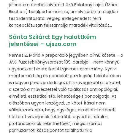
jelenete a címbeli hivatást űző Balatony Lajos (Marc
Bischoff) halálperformansza, amely során a tulajdon
testi identitásától végleg elidegenedett férfi
koncepciózusan felszámolja maradék vitalitását…
Sánta Szilárd: Egy halottkém
jelentései – ujszo.com
Nemes Z. Márió A preparáció jegyében című kötete – a
JAK-füzetek könyvsorozat 189. darabja – nem könnyű,
ugyanakkor hihetetlenül izgalmas olvasmány. Nyelvi
megformáltság és gondolati gazdagság tekintetében
is nagyon precízen kidolgozott szövegekből áll a kötet;
a szerző a művészettel való találkozás antropológiai,
elméleti, esztétikai stb. lehetőségeit boncolgatja. Az
előszóban ugyan leszögezi, „a kötet írásai nem
vállalkoznak arra, hogy egységes elméleti-történeti
hátteret vázoljanak fel, inkább egyedi és alkalmi
profanációknak tekinthetőek”, mégis számos
párhuzamot, közös pontot találhatunk a