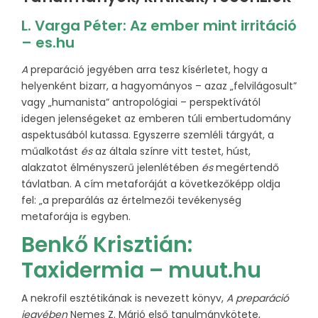
L. Varga Péter:
Az ember mint irritáció
– es.hu
A
preparáció jegyében arra tesz kísérletet, hogy a
helyenként bizarr, a hagyományos – azaz „felvilágosult”
vagy „humanista” antropológiai – perspektívától
idegen jelenségeket az emberen túli embertudomány
aspektusából kutassa. Egyszerre szemléli tárgyát, a
műalkotást
és
az általa színre vitt testet, húst,
alakzatot élményszerű jelenlétében
és
megértendő
távlatban. A cím metaforáját a következőképp oldja
fel: „a preparálás az értelmezői tevékenység
metaforája is egyben.
Benkő Krisztián:
Taxidermia – muut.hu
A nekrofil esztétikának is nevezett könyv,
A preparáció
jegyében
Nemes Z. Márió első tanulmánykötete,