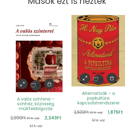
Mások ezt is nézték
Alternatívák – a
popkultúra
A valós színterei –
kapcsolatrendszerei
színház, közösség,
múltfeldolgozás
2,500
Ft
1,875
Ft
ÁFA-val
2,990
Ft
2,243
Ft
ÁFA-val
ÁFA-val
ÁFA-val