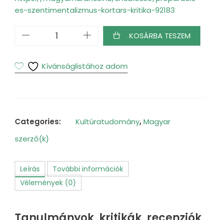
es-szentimentalizmus-kortars-kritika-92183
A
KOSÁRBA TESZEM
preparáció
jegyében
mennyiség
Kívánságlistához adom
Categories:
Kultúratudomány
,
Magyar
szerző(k)
Leírás
További információk
Vélemények (0)
Tanulmányok, kritikák, recenziók