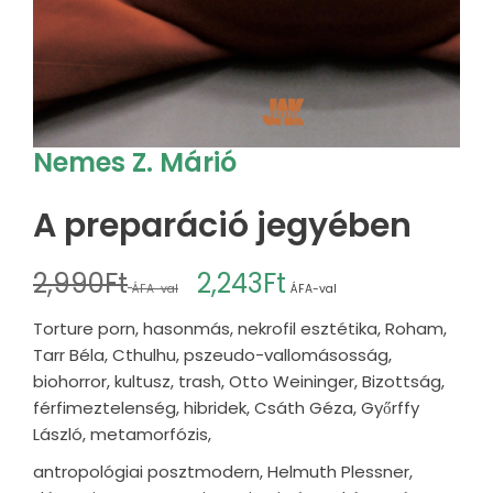
Nemes Z. Márió
A preparáció jegyében
2,990
Ft
2,243
Ft
ÁFA-val
ÁFA-val
Torture porn, hasonmás, nekrofil esztétika, Roham,
Tarr Béla, Cthulhu, pszeudo-vallomásosság,
biohorror, kultusz, trash, Otto Weininger, Bizottság,
férfimeztelenség, hibridek, Csáth Géza, Győrffy
László, metamorfózis,
antropológiai posztmodern, Helmuth Plessner,