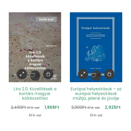
Sold out
Líra 2.0. Közelítések a
Európai helyesírások – az
kortárs magyar
európai helyesírások
költészethez
múltja, jelene és jövője
2,490
Ft
1,868
Ft
3,900
Ft
2,925
Ft
ÁFA-val
ÁFA-val
ÁFA-val
ÁFA-val