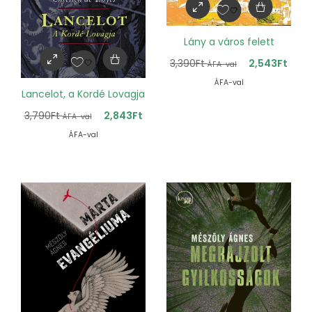
Lány a város felett
3,390
Ft
2,543
Ft
ÁFA-val
ÁFA-val
Lancelot, a Kordé Lovagja
3,790
Ft
2,843
Ft
ÁFA-val
ÁFA-val