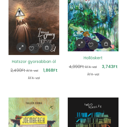
Hollóskert
Hatszor gyorsabban öl
4,990
Ft
3,743
Ft
ÁFA-val
2,490
Ft
1,868
Ft
ÁFA-val
ÁFA-val
ÁFA-val