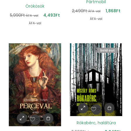
Pártmobil
Örökösök
2,490
Ft
1,868
Ft
ÁFA-val
5,990
Ft
4,493
Ft
ÁFA-val
ÁFA-val
ÁFA-val
Sold out
Rókabérc, haláltúra