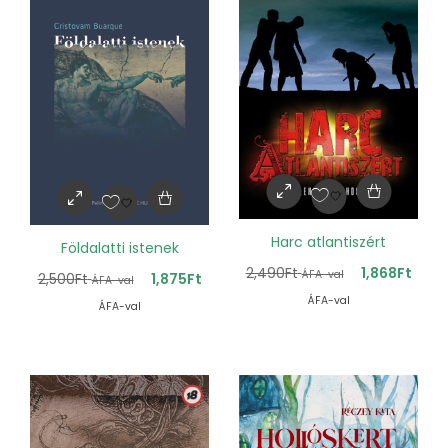
Harc atlantiszért
Földalatti istenek
2,490
Ft
1,868
Ft
ÁFA-val
2,500
Ft
1,875
Ft
ÁFA-val
ÁFA-val
ÁFA-val