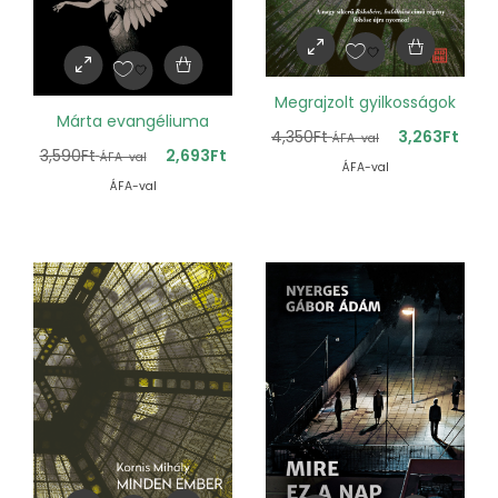
Megrajzolt gyilkosságok
Márta evangéliuma
4,350
Ft
3,263
Ft
ÁFA-val
3,590
Ft
2,693
Ft
ÁFA-val
ÁFA-val
ÁFA-val