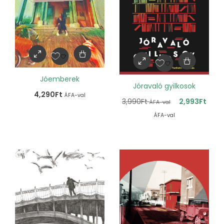
Jóemberek
Jóravaló gyilkosok
4,290
Ft
ÁFA-val
3,990
Ft
2,993
Ft
ÁFA-val
ÁFA-val