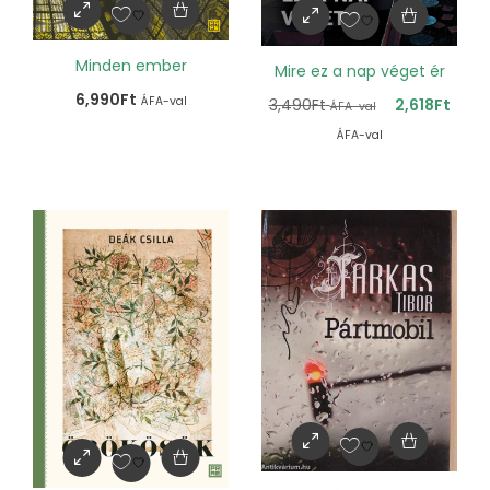
Minden ember
Mire ez a nap véget ér
6,990
Ft
ÁFA-val
3,490
Ft
2,618
Ft
ÁFA-val
ÁFA-val