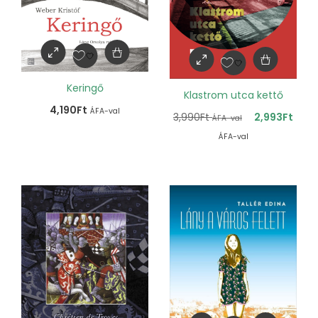
Keringő
Klastrom utca kettő
4,190
Ft
ÁFA-val
3,990
Ft
2,993
Ft
ÁFA-val
ÁFA-val