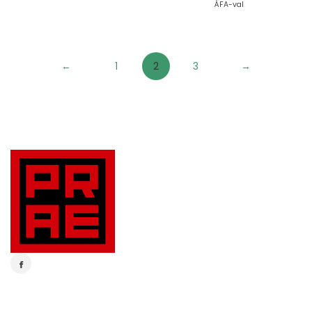
ÁFA-val
←
1
2
3
→