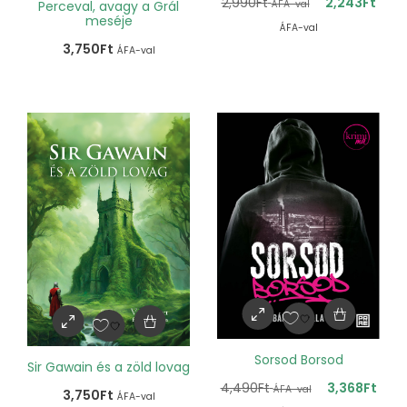
2,990
Ft
2,243
Ft
ÁFA-val
Perceval, avagy a Grál
meséje
ÁFA-val
3,750
Ft
ÁFA-val
Sorsod Borsod
Sir Gawain és a zöld lovag
4,490
Ft
3,368
Ft
ÁFA-val
3,750
Ft
ÁFA-val