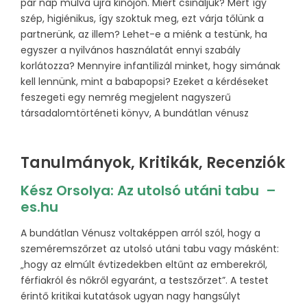
pár nap múlva újra kinőjön. Miért csináljuk? Mert így
szép, higiénikus, így szoktuk meg, ezt várja tőlünk a
partnerünk, az illem? Lehet-e a miénk a testünk, ha
egyszer a nyilvános használatát ennyi szabály
korlátozza? Mennyire infantilizál minket, hogy simának
kell lennünk, mint a babapopsi? Ezeket a kérdéseket
feszegeti egy nemrég megjelent nagyszerű
társadalomtörténeti könyv, A bundátlan vénusz
Tanulmányok, Kritikák, Recenziók
Kész Orsolya: Az utolsó utáni tabu –
es.hu
A bundátlan Vénusz voltaképpen arról szól, hogy a
szeméremszőrzet az utolsó utáni tabu vagy másként:
„hogy az elmúlt évtizedekben eltűnt az emberekről,
férfiakról és nőkről egyaránt, a testszőrzet”. A testet
érintő kritikai kutatások ugyan nagy hangsúlyt