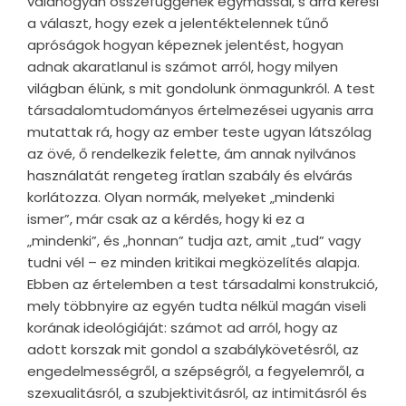
valahogyan összefüggenek egymással, s arra keresi
a választ, hogy ezek a jelentéktelennek tűnő
apróságok hogyan képeznek jelentést, hogyan
adnak akaratlanul is számot arról, hogy milyen
világban élünk, s mit gondolunk önmagunkról. A test
társadalomtudományos értelmezései ugyanis arra
mutattak rá, hogy az ember teste ugyan látszólag
az övé, ő rendelkezik felette, ám annak nyilvános
használatát rengeteg íratlan szabály és elvárás
korlátozza. Olyan normák, melyeket „mindenki
ismer”, már csak az a kérdés, hogy ki ez a
„mindenki”, és „honnan” tudja azt, amit „tud” vagy
tudni vél – ez minden kritikai megközelítés alapja.
Ebben az értelemben a test társadalmi konstrukció,
mely többnyire az egyén tudta nélkül magán viseli
korának ideológiáját: számot ad arról, hogy az
adott korszak mit gondol a szabálykövetésről, az
engedelmességről, a szépségről, a fegyelemről, a
szexualitásról, a szubjektivitásról, az intimitásról és