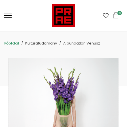
Primary
Menu
0
Főoldal
Kultúratudomány
A bundátlan Vénusz