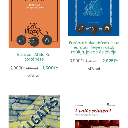
Európai helyesírások – az
európai helyesírások
múltja, jelene és jövője
A József Attila Kör
története
3,900
Ft
2,925
Ft
ÁFA-val
2,000
Ft
1,500
Ft
ÁFA-val
ÁFA-val
ÁFA-val