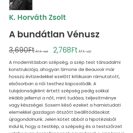
K. Horváth Zsolt
A bundátlan Vénusz
3,690
Ft
2,768
Ft
ÁFA-val
ÁFA-val
A modernitásban szépség, a szép test társadalmi
konstrukciója, ahogyan Simone de Beauvoir már
hosszú évtizedekkel ezelőtt kritikusan rámutatott,
elsősorban a női testhez kapcsolódik. A
tulajdonságként értett szépség pedig sokkal
inkább jellemzi a nőt, mint tudása, teljesítménye
vagy készségei. Sosem késő ezeket a hamistudati
elemekkel gazdagon átszőtt beállítódásokat
újragondolnunk. Jelen kötet abból a hipotézisből
indul ki, hogy a testkép, a szépség és a testszőrzet